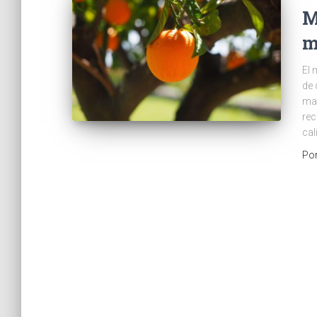
M
m
El 
de 
man
rec
cal
Po