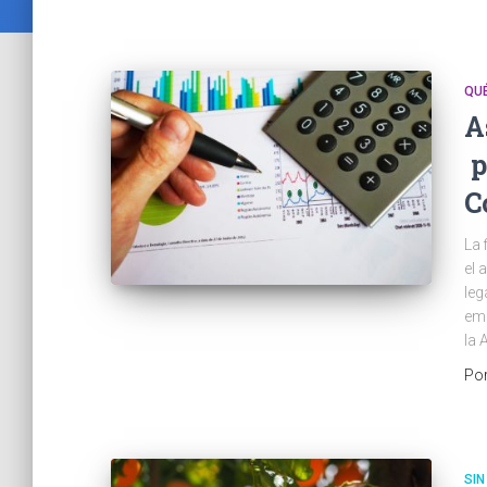
QU
A
p
C
La 
el 
leg
emp
la 
Po
SIN