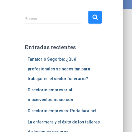
B
Buscar …
u
s
c
a
Entradas recientes
r
:
Tanatorio Segorbe: ¿Qué
profesionales se necesitan para
trabajar en el sector funerario?
Directorio empresarial:
maxieventosmusic.com
Directorio empresas: Podaltura.net
La enfermera y el éxito de los talleres
de lactancia materna