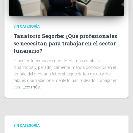
SIN CATEGORÍA
Tanatorio Segorbe: ¿Qué profesionales
se necesitan para trabajar en el sector
funerario?
El sector funerario es uno de los más estables,
dinámicos y, paradójicamente, menos conocidos en el
ámbito del mercado laboral. Lejos de los mitos y los
tabúes que tradicionalmente lo han rodeado, trabajar en
este
Leer más…
SIN CATEGORÍA