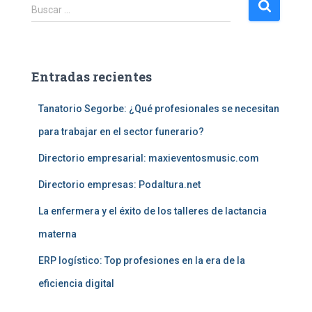
B
Buscar …
u
s
c
a
Entradas recientes
r
:
Tanatorio Segorbe: ¿Qué profesionales se necesitan
para trabajar en el sector funerario?
Directorio empresarial: maxieventosmusic.com
Directorio empresas: Podaltura.net
La enfermera y el éxito de los talleres de lactancia
materna
ERP logístico: Top profesiones en la era de la
eficiencia digital