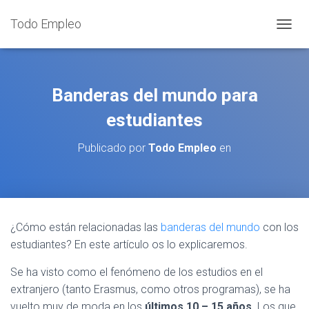
Todo Empleo
C
A
M
B
I
Banderas del mundo para
A
R
estudiantes
M
O
Publicado por
Todo Empleo
en
D
O
D
E
N
A
¿Cómo están relacionadas las
banderas del mundo
con los
V
estudiantes? En este artículo os lo explicaremos.
E
G
Se ha visto como el fenómeno de los estudios en el
A
C
extranjero (tanto Erasmus, como otros programas), se ha
I
vuelto muy de moda en los
últimos 10 – 15 años
. Los que