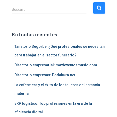
B
Buscar …
u
s
c
a
Entradas recientes
r
:
Tanatorio Segorbe: ¿Qué profesionales se necesitan
para trabajar en el sector funerario?
Directorio empresarial: maxieventosmusic.com
Directorio empresas: Podaltura.net
La enfermera y el éxito de los talleres de lactancia
materna
ERP logístico: Top profesiones en la era de la
eficiencia digital