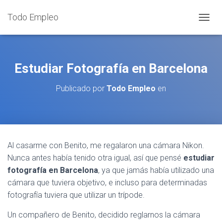
Todo Empleo
C
A
M
B
I
Estudiar Fotografía en Barcelona
A
R
Publicado por
Todo Empleo
en
M
O
D
O
D
E
Al casarme con Benito, me regalaron una cámara Nikon.
N
Nunca antes había tenido otra igual, así que pensé
estudiar
A
V
fotografía en Barcelona
, ya que jamás había utilizado una
E
cámara que tuviera objetivo, e incluso para determinadas
G
fotografía tuviera que utilizar un trípode.
A
C
I
Un compañero de Benito, decidido reglarnos la cámara