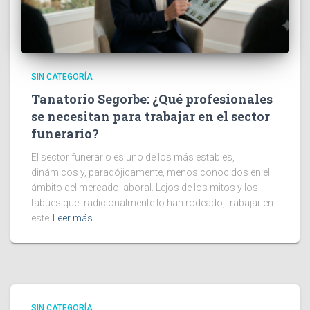
SIN CATEGORÍA
Tanatorio Segorbe: ¿Qué profesionales
se necesitan para trabajar en el sector
funerario?
El sector funerario es uno de los más estables,
dinámicos y, paradójicamente, menos conocidos en el
ámbito del mercado laboral. Lejos de los mitos y los
tabúes que tradicionalmente lo han rodeado, trabajar en
este
Leer más…
SIN CATEGORÍA