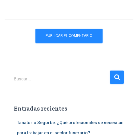
B
Buscar …
u
s
c
a
Entradas recientes
r
:
Tanatorio Segorbe: ¿Qué profesionales se necesitan
para trabajar en el sector funerario?