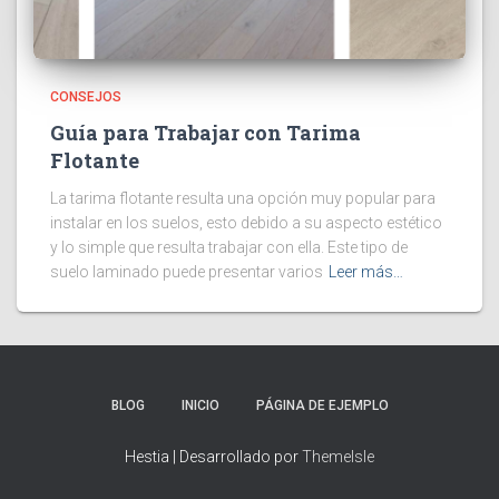
CONSEJOS
Guía para Trabajar con Tarima
Flotante
La tarima flotante resulta una opción muy popular para
instalar en los suelos, esto debido a su aspecto estético
y lo simple que resulta trabajar con ella. Este tipo de
suelo laminado puede presentar varios
Leer más…
BLOG
INICIO
PÁGINA DE EJEMPLO
Hestia | Desarrollado por
ThemeIsle