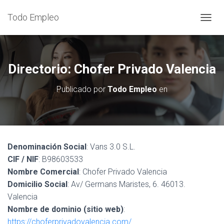
Todo Empleo
C
A
M
B
I
Directorio: Chofer Privado Valencia
A
R
Publicado por
Todo Empleo
en
M
O
D
O
D
E
Denominación Social
: Vans 3.0 S.L.
N
CIF / NIF
: B98603533
A
V
Nombre Comercial
: Chofer Privado Valencia
E
Domicilio Social
: Av/ Germans Maristes, 6. 46013.
G
Valencia
A
C
Nombre de dominio (sitio web)
:
I
https://choferprivadovalencia.com/