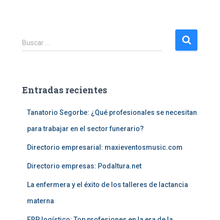
B
Buscar …
u
s
c
a
Entradas recientes
r
:
Tanatorio Segorbe: ¿Qué profesionales se necesitan
para trabajar en el sector funerario?
Directorio empresarial: maxieventosmusic.com
Directorio empresas: Podaltura.net
La enfermera y el éxito de los talleres de lactancia
materna
ERP logístico: Top profesiones en la era de la