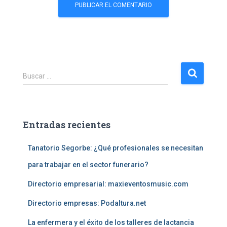
B
Buscar …
u
s
c
a
Entradas recientes
r
:
Tanatorio Segorbe: ¿Qué profesionales se necesitan
para trabajar en el sector funerario?
Directorio empresarial: maxieventosmusic.com
Directorio empresas: Podaltura.net
La enfermera y el éxito de los talleres de lactancia