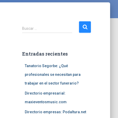
B
Buscar …
u
s
c
a
Entradas recientes
r
:
Tanatorio Segorbe: ¿Qué
profesionales se necesitan para
trabajar en el sector funerario?
Directorio empresarial:
maxieventosmusic.com
Directorio empresas: Podaltura.net