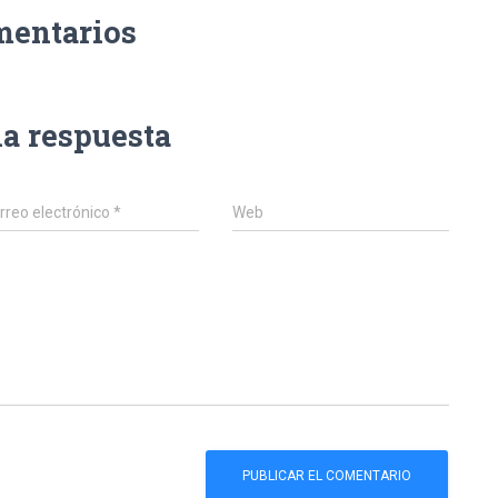
mentarios
na respuesta
rreo electrónico
*
Web