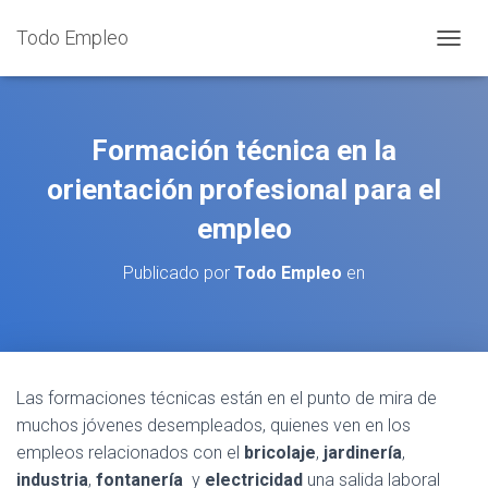
Todo Empleo
C
A
M
B
I
Formación técnica en la
A
R
orientación profesional para el
M
empleo
O
D
O
Publicado por
Todo Empleo
en
D
E
N
A
V
E
Las formaciones técnicas están en el punto de mira de
G
muchos jóvenes desempleados, quienes ven en los
A
C
empleos relacionados con el
bricolaje
,
jardinería
,
I
industria
,
fontanería
y
electricidad
una salida laboral