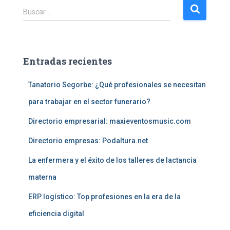
B
Buscar …
u
s
c
a
Entradas recientes
r
:
Tanatorio Segorbe: ¿Qué profesionales se necesitan
para trabajar en el sector funerario?
Directorio empresarial: maxieventosmusic.com
Directorio empresas: Podaltura.net
La enfermera y el éxito de los talleres de lactancia
materna
ERP logístico: Top profesiones en la era de la
eficiencia digital