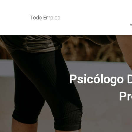
Todo Empleo
V
Psicólogo D
Pr