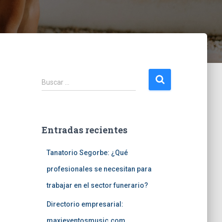
B
Buscar …
u
s
c
a
Entradas recientes
r
:
Tanatorio Segorbe: ¿Qué
profesionales se necesitan para
trabajar en el sector funerario?
Directorio empresarial:
maxieventosmusic.com