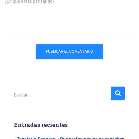
¿En qué estás pensando?
B
Buscar …
u
s
c
a
Entradas recientes
r
: