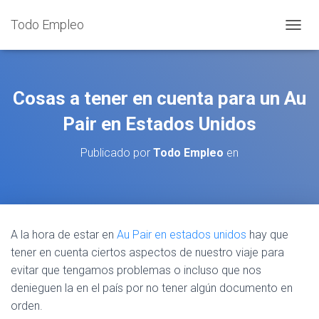
Todo Empleo
C
A
M
B
I
Cosas a tener en cuenta para un Au
A
R
Pair en Estados Unidos
M
O
Publicado por
Todo Empleo
en
D
O
D
E
N
A
A la hora de estar en
Au Pair en estados unidos
hay que
V
tener en cuenta ciertos aspectos de nuestro viaje para
E
G
evitar que tengamos problemas o incluso que nos
A
denieguen la en el país por no tener algún documento en
C
orden.
I